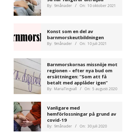
By:
9månader
On:
10 oktober 2021
Konst som en del av
barnmorskeutbildningen
By:
9månader
On:
10 juli 2021
Barnmorskornas missnöje mot
regionen – efter nya bud om
ersättningen: ”Som att få
betalt med applåder igen”
By:
MariaTingvall
On:
5 augusti 2020
Vanligare med
hemförlossningar på grund av
covid-19
By:
9månader
On:
30 juli 2020