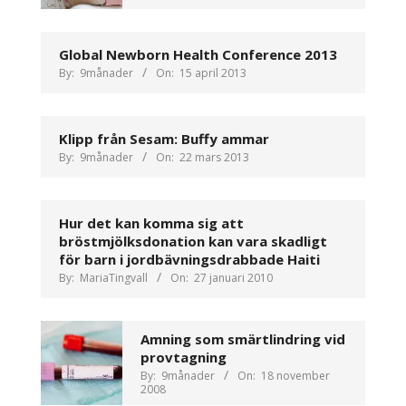
Global Newborn Health Conference 2013
By:
9månader
On:
15 april 2013
Klipp från Sesam: Buffy ammar
By:
9månader
On:
22 mars 2013
Hur det kan komma sig att
bröstmjölksdonation kan vara skadligt
för barn i jordbävningsdrabbade Haiti
By:
MariaTingvall
On:
27 januari 2010
Amning som smärtlindring vid
provtagning
By:
9månader
On:
18 november
2008