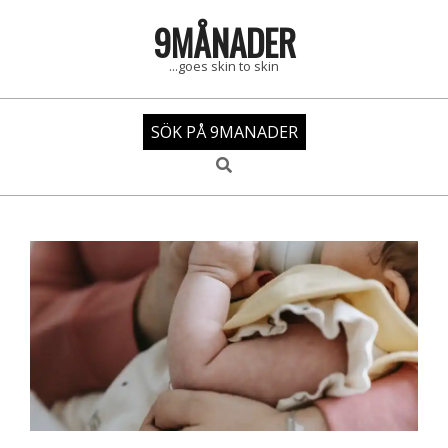
Skip
9MÅNADER
to
content
...goes skin to skin
SÖK PÅ 9MANADER
Search
Primary
Navigation
Menu