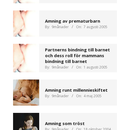
Amning av prematurbarn
By:
9månader
On:
7 augusti 2005
Partnerns bindning till barnet
och dess roll för mammans
bindning till barnet
By:
9månader
On:
1 augusti 2005
Amning runt millennieskiftet
By:
9månader
On:
4 maj 2005
Amning som tröst
By:
9månader
On:
18 oktober 2004