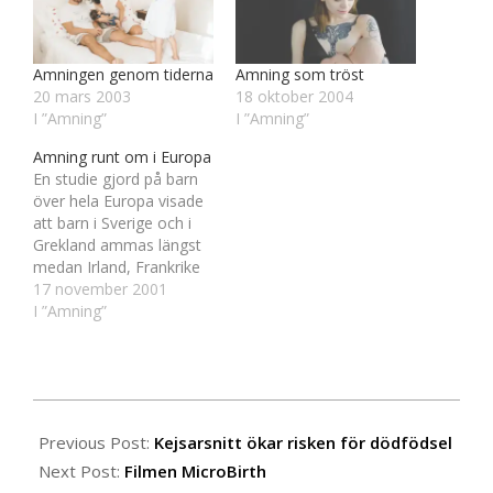
Amningen genom tiderna
Amning som tröst
20 mars 2003
18 oktober 2004
I ”Amning”
I ”Amning”
Amning runt om i Europa
En studie gjord på barn
över hela Europa visade
att barn i Sverige och i
Grekland ammas längst
medan Irland, Frankrike
och Storbritannien är de
17 november 2001
länder där barn ammas
I ”Amning”
kortast tid. Åtminstone
på de platser man
studerade i respektive
land. Man fann också att:
2014-
52% av europeiska barn
07-
Previous Post:
Kejsarsnitt ökar risken för dödfödsel
helammas en…
12
Next Post:
Filmen MicroBirth