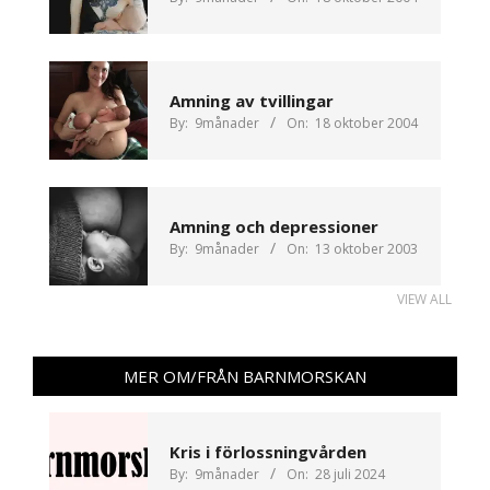
Amning av tvillingar
By:
9månader
On:
18 oktober 2004
Amning och depressioner
By:
9månader
On:
13 oktober 2003
VIEW ALL
MER OM/FRÅN BARNMORSKAN
Kris i förlossningvården
By:
9månader
On:
28 juli 2024