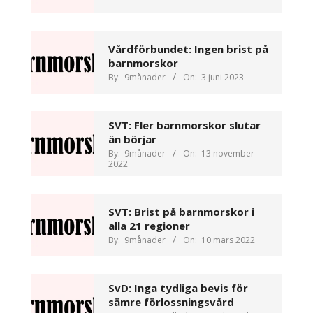
Vårdförbundet: Ingen brist på
barnmorskor
By:
9månader
On:
3 juni 2023
SVT: Fler barnmorskor slutar
än börjar
By:
9månader
On:
13 november
2022
SVT: Brist på barnmorskor i
alla 21 regioner
By:
9månader
On:
10 mars 2022
SvD: Inga tydliga bevis för
sämre förlossningsvård