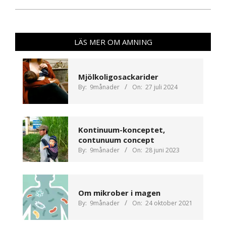
LÄS MER OM AMNING
Mjölkoligosackarider
By:
9månader
On:
27 juli 2024
Kontinuum-konceptet,
contunuum concept
By:
9månader
On:
28 juni 2023
Om mikrober i magen
By:
9månader
On:
24 oktober 2021