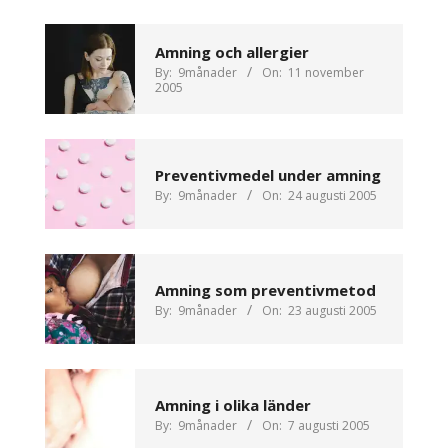
Amning och allergier
By:
9månader
On:
11 november
2005
Preventivmedel under amning
By:
9månader
On:
24 augusti 2005
Amning som preventivmetod
By:
9månader
On:
23 augusti 2005
Amning i olika länder
By:
9månader
On:
7 augusti 2005