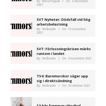
By:
MariaTingvall
On:
3 december
2021
SVT Nyheter: Dödsfall vid hög
arbetsbelastning
By:
9månader
On:
15 november
2021
SVT: Förlossningskrisen märks
runtom i landet
By:
9månader
On:
4 november 2021
TV4: Barnmorskor säger upp
sig i direktsändning
By:
9månader
On:
30 oktober 2021
Så här fungerar ultraljud