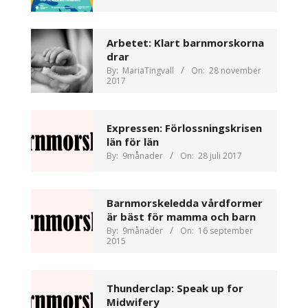
Arbetet: Klart barnmorskorna
drar
By:
MariaTingvall
On:
28 november
2017
Expressen: Förlossningskrisen
län för län
By:
9månader
On:
28 juli 2017
Barnmorskeledda vårdformer
är bäst för mamma och barn
By:
9månader
On:
16 september
2015
Thunderclap: Speak up for
Midwifery