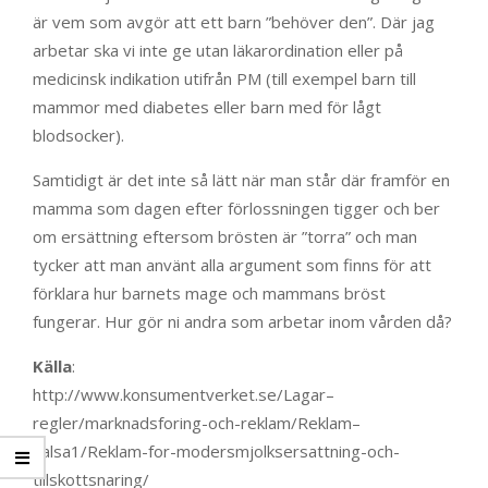
är vem som avgör att ett barn ”behöver den”. Där jag
arbetar ska vi inte ge utan läkarordination eller på
medicinsk indikation utifrån PM (till exempel barn till
mammor med diabetes eller barn med för lågt
blodsocker).
Samtidigt är det inte så lätt när man står där framför en
mamma som dagen efter förlossningen tigger och ber
om ersättning eftersom brösten är ”torra” och man
tycker att man använt alla argument som finns för att
förklara hur barnets mage och mammans bröst
fungerar. Hur gör ni andra som arbetar inom vården då?
Källa
:
http://www.konsumentverket.se/Lagar–
regler/marknadsforing-och-reklam/Reklam–
halsa1/Reklam-for-modersmjolksersattning-och-
tillskottsnaring/