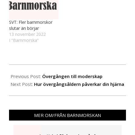
SVT: Fler barnmorskor
slutar än börjar
13 november 2022
I ”Barnmorska”
2021-
11-
Previous Post:
Övergången till moderskap
04
Next Post:
Hur övergångsåldern påverkar din hjärna
MER OM/FRÅN BARNMORSKAN