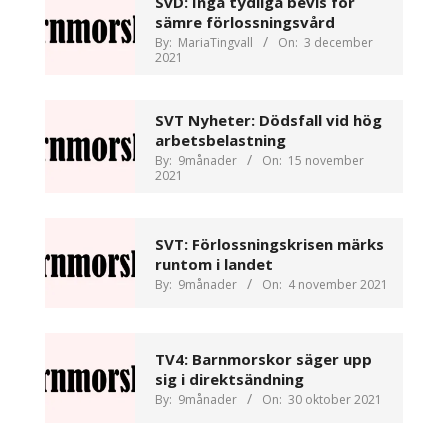
SvD: Inga tydliga bevis för
sämre förlossningsvård
By:
MariaTingvall
On:
3 december
2021
SVT Nyheter: Dödsfall vid hög
arbetsbelastning
By:
9månader
On:
15 november
2021
SVT: Förlossningskrisen märks
runtom i landet
By:
9månader
On:
4 november 2021
TV4: Barnmorskor säger upp
sig i direktsändning
By:
9månader
On:
30 oktober 2021