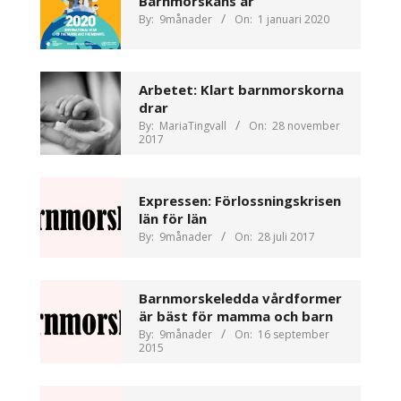
Barnmorskans år
By:
9månader
On:
1 januari 2020
Arbetet: Klart barnmorskorna
drar
By:
MariaTingvall
On:
28 november
2017
Expressen: Förlossningskrisen
län för län
By:
9månader
On:
28 juli 2017
Barnmorskeledda vårdformer
är bäst för mamma och barn
By:
9månader
On:
16 september
2015