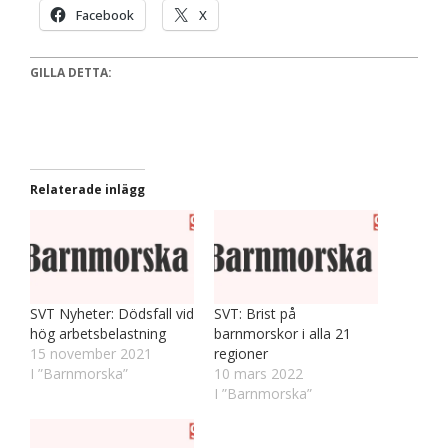
Facebook
X
GILLA DETTA:
Relaterade inlägg
SVT Nyheter: Dödsfall vid
SVT: Brist på
hög arbetsbelastning
barnmorskor i alla 21
15 november 2021
regioner
I ”Barnmorska”
10 mars 2022
I ”Barnmorska”