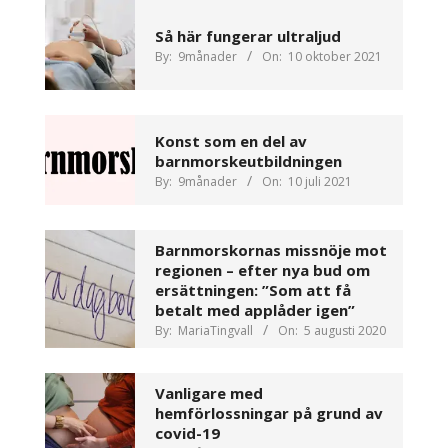
Så här fungerar ultraljud
By:
9månader
On:
10 oktober 2021
Konst som en del av
barnmorskeutbildningen
By:
9månader
On:
10 juli 2021
Barnmorskornas missnöje mot
regionen – efter nya bud om
ersättningen: ”Som att få
betalt med applåder igen”
By:
MariaTingvall
On:
5 augusti 2020
Vanligare med
hemförlossningar på grund av
covid-19