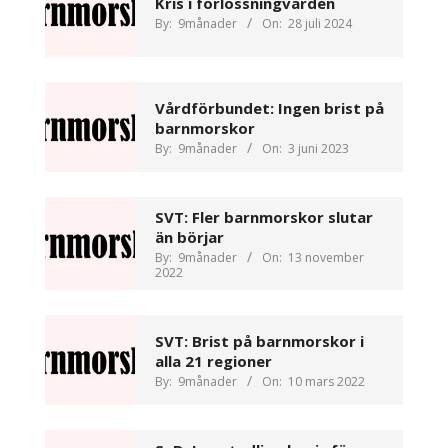
Kris i förlossningvården
By:
9månader
On:
28 juli 2024
Vårdförbundet: Ingen brist på
barnmorskor
By:
9månader
On:
3 juni 2023
SVT: Fler barnmorskor slutar
än börjar
By:
9månader
On:
13 november
2022
SVT: Brist på barnmorskor i
alla 21 regioner
By:
9månader
On:
10 mars 2022