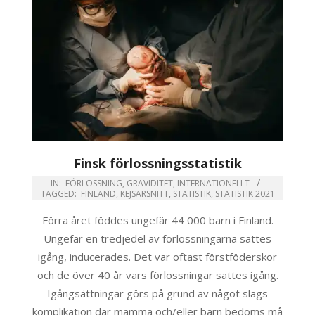
Finsk förlossningsstatistik
IN:
FÖRLOSSNING
,
GRAVIDITET
,
INTERNATIONELLT
TAGGED:
FINLAND
,
KEJSARSNITT
,
STATISTIK
,
STATISTIK 2021
Förra året föddes ungefär 44 000 barn i Finland.
Ungefär en tredjedel av förlossningarna sattes
igång, inducerades. Det var oftast förstföderskor
och de över 40 år vars förlossningar sattes igång.
Igångsättningar görs på grund av något slags
komplikation där mamma och/eller barn bedöms må