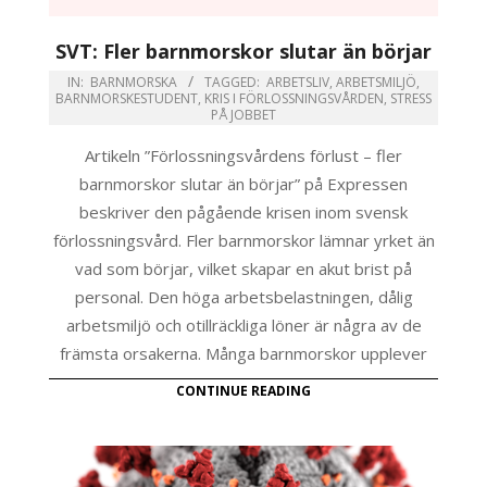
SVT: Fler barnmorskor slutar än börjar
IN:
BARNMORSKA
TAGGED:
ARBETSLIV
,
ARBETSMILJÖ
,
BARNMORSKESTUDENT
,
KRIS I FÖRLOSSNINGSVÅRDEN
,
STRESS
PÅ JOBBET
Artikeln ”Förlossningsvårdens förlust – fler
barnmorskor slutar än börjar” på Expressen
beskriver den pågående krisen inom svensk
förlossningsvård. Fler barnmorskor lämnar yrket än
vad som börjar, vilket skapar en akut brist på
personal. Den höga arbetsbelastningen, dålig
arbetsmiljö och otillräckliga löner är några av de
främsta orsakerna. Många barnmorskor upplever
CONTINUE READING