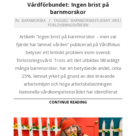
Vårdförbundet: Ingen brist på
barnmorskor
IN:
BARNMORSKA
TAGGED:
BARNMORSKESTUDENT
,
KRIS I
FÖRLOSSNINGSVÅRDEN
Artikeln ”Ingen brist på barnmorskor – men var
fjärde har lämnat vården” publicerad på Vårdfokus
belyser ett kritiskt problem inom svensk
förlossningsvård. Trots att det utbildas tillräckligt
många barnmorskor, har en betydande andel, cirka
25%, lämnat yrket på grund av den krävande
arbetsmiljön och höga arbetsbelastningen.
Nationella vårdkompetensrådet har identifierat
CONTINUE READING