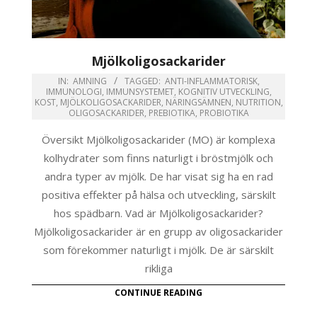
Mjölkoligosackarider
IN:
AMNING
TAGGED:
ANTI-INFLAMMATORISK
,
IMMUNOLOGI
,
IMMUNSYSTEMET
,
KOGNITIV UTVECKLING
,
KOST
,
MJÖLKOLIGOSACKARIDER
,
NÄRINGSÄMNEN
,
NUTRITION
,
OLIGOSACKARIDER
,
PREBIOTIKA
,
PROBIOTIKA
Översikt Mjölkoligosackarider (MO) är komplexa
kolhydrater som finns naturligt i bröstmjölk och
andra typer av mjölk. De har visat sig ha en rad
positiva effekter på hälsa och utveckling, särskilt
hos spädbarn. Vad är Mjölkoligosackarider?
Mjölkoligosackarider är en grupp av oligosackarider
som förekommer naturligt i mjölk. De är särskilt
rikliga
CONTINUE READING