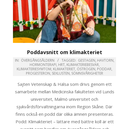
Poddavsnitt om klimakteriet
IN:
ÖVERGÅNGSÅLDERN
TAGGED:
GESTAGEN
,
HAVTORN
,
HORMONTERAPI
,
HRT
,
KLIMAKTERIEBESVÄR
,
KLIMAKTERIESYMTOM
,
KLIMAKTERIET
,
ÖSTROGEN
,
PODDAR
,
PROGESTERON
,
SEXLUSTEN
,
SÖMNSVÅRIGHETER
Sajten Vetenskap & Hälsa som drivs genom ett
samarbete mellan Medicinska fakulteten vid Lunds
universitet, Malmö universitet och
sjukvårdsförvaltningarna inom Region Skåne. Där
finns också en podd där olika ämnen presenteras.
Podd: Klimakteriet – lättare med bättre koll är ett
avsnitt som handlar om övergångsåldern och