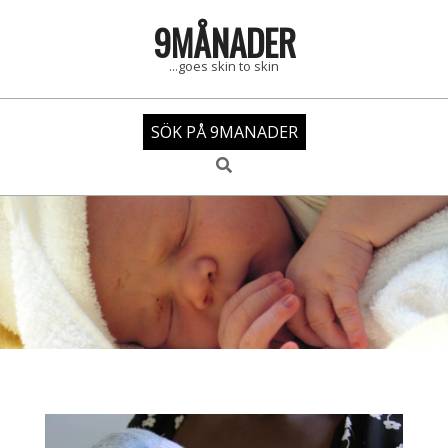
Skip
9MÅNADER
to
content
...goes skin to skin
SÖK PÅ 9MANADER
Search
Primary
Navigation
Menu