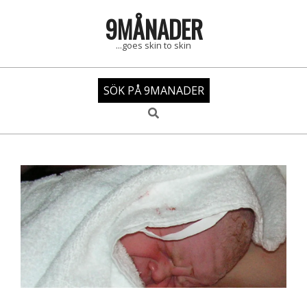
Skip
9MÅNADER
to
content
...goes skin to skin
SÖK PÅ 9MANADER
Search
Primary
Navigation
Menu