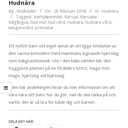
Hudnära
By:
9månader
On:
28 februari 2008
In:
Hudnära
Tagged:
bärhjälpmedel
,
Bärsjal
,
Bärsjalar
,
fullgångna
,
hud mot hud vård
,
hudnära
,
hudnära vård
,
känguruvård
,
prematur
Ett nyfött barn vet inget annat än att ligga omsluten av
den varma livmodern med mammans lugnande hjärtslag
som bakgrundsmusik. Ute i den kalla världen blir den
tryggaste platsen på en förälders bröst, mage mot
mage, hjärtslag vid hjärtslag.
I den här avdelningen hittar du mer information om att
vara nära sitt barn: hur du gör, vad du ska tänka på och
varför det är så bra för både dig och barnet.
DELA DET HÄR: