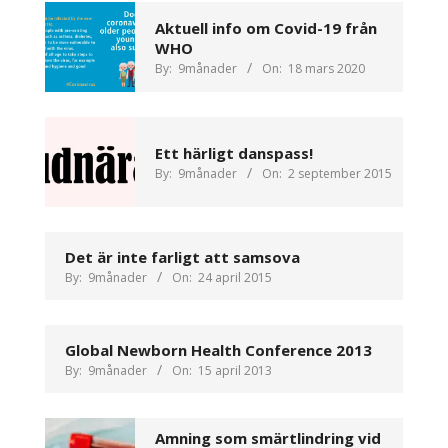
Aktuell info om Covid-19 från
WHO
By:
9månader
On:
18 mars 2020
Ett härligt danspass!
By:
9månader
On:
2 september 2015
Det är inte farligt att samsova
By:
9månader
On:
24 april 2015
Global Newborn Health Conference 2013
By:
9månader
On:
15 april 2013
Amning som smärtlindring vid