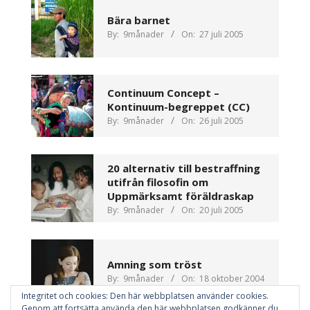
Bära barnet
By:
9månader
On:
27 juli 2005
Continuum Concept –
Kontinuum-begreppet (CC)
By:
9månader
On:
26 juli 2005
20 alternativ till bestraffning
utifrån filosofin om
Uppmärksamt föräldraskap
By:
9månader
On:
20 juli 2005
Amning som tröst
By:
9månader
On:
18 oktober 2004
Integritet och cookies: Den här webbplatsen använder cookies.
Genom att fortsätta använda den här webbplatsen godkänner du