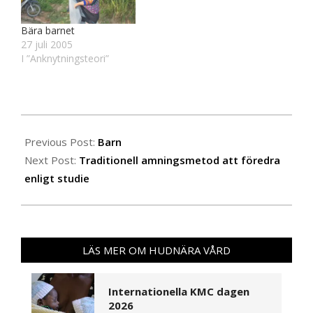
Bära barnet
27 juli 2005
I ”Anknytningsteori”
2008-
02-
Previous Post:
Barn
28
Next Post:
Traditionell amningsmetod att föredra
enligt studie
LÄS MER OM HUDNÄRA VÅRD
Internationella KMC dagen
2026