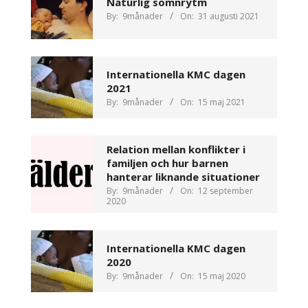
Naturlig sömnrytm
By:
9månader
On:
31 augusti 2021
Internationella KMC dagen
2021
By:
9månader
On:
15 maj 2021
Relation mellan konflikter i
familjen och hur barnen
hanterar liknande situationer
By:
9månader
On:
12 september
2020
Internationella KMC dagen
2020
By:
9månader
On:
15 maj 2020