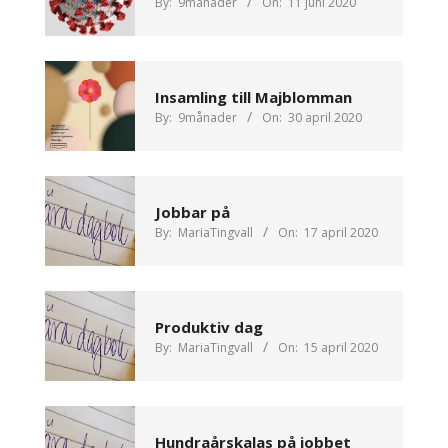
By:
9månader
On:
11 juni 2020
Insamling till Majblomman
By:
9månader
On:
30 april 2020
Jobbar på
By:
MariaTingvall
On:
17 april 2020
Produktiv dag
By:
MariaTingvall
On:
15 april 2020
Hundraårskalas på jobbet