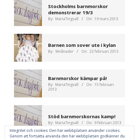
Stockholms barnmorskor
demonstrerar 19/3
By:
MariaTingvall
On:
19 mars 2013
Barnen som sover ute i kylan
By:
9månader
On:
23 februari 2013
Barnmorskor kämpar på!
By:
MariaTingvall
On:
15 februari
2013
Stöd barnmorskornas kamp!
By:
MariaTingvall
On:
9 februari 2013
Integritet och cookies: Den här webbplatsen använder cookies.
Genom att fortsätta använda den här webbplatsen godkänner du
VIEW ALL