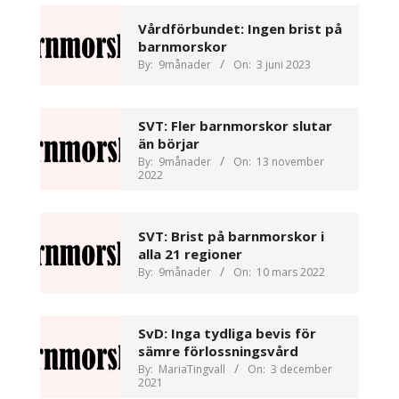
Vårdförbundet: Ingen brist på
barnmorskor
By:
9månader
On:
3 juni 2023
SVT: Fler barnmorskor slutar
än börjar
By:
9månader
On:
13 november
2022
SVT: Brist på barnmorskor i
alla 21 regioner
By:
9månader
On:
10 mars 2022
SvD: Inga tydliga bevis för
sämre förlossningsvård
By:
MariaTingvall
On:
3 december
2021