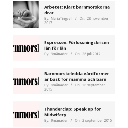
Arbetet: Klart barnmorskorna
drar
By:
MariaTingvall
On:
28 november
2017
Expressen: Förlossningskrisen
län för län
By:
9månader
On:
28 juli 2017
Barnmorskeledda vårdformer
är bäst för mamma och barn
By:
9månader
On:
16 september
2015
Thunderclap: Speak up for
Midwifery
By:
9månader
On:
2 september 2015