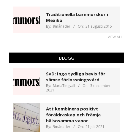
Traditionella barnmorskor i
Mexiko
By:
9månader
On:
31 augusti 2015
VIEW ALL
BLOGG
SvD: Inga tydliga bevis för
sämre förlossningsvård
By:
MariaTingvall
On:
3 december
2021
Att kombinera positivt
föräldraskap och främja
hälsosamma vanor
By:
9månader
On:
21 juli 2021