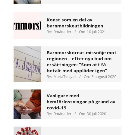
Konst som en del av
barnmorskeutbildningen
By:
9månader
On:
10 juli 2021
Barnmorskornas missnöje mot
regionen – efter nya bud om
ersättningen: ”Som att få
betalt med applåder igen”
By:
MariaTingvall
On:
5 augusti 2020
Vanligare med
hemförlossningar på grund av
covid-19
By:
9månader
On:
30 juli 2020