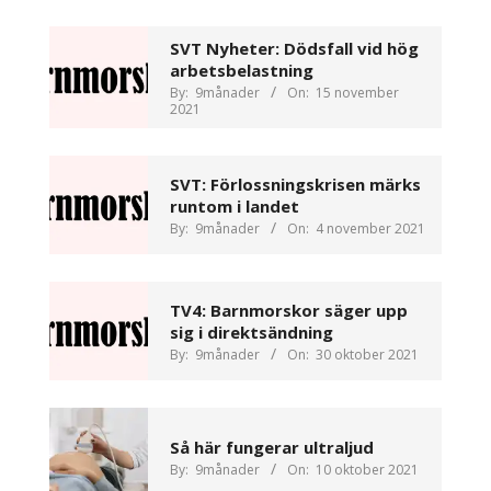
SVT Nyheter: Dödsfall vid hög
arbetsbelastning
By:
9månader
On:
15 november
2021
SVT: Förlossningskrisen märks
runtom i landet
By:
9månader
On:
4 november 2021
TV4: Barnmorskor säger upp
sig i direktsändning
By:
9månader
On:
30 oktober 2021
Så här fungerar ultraljud
By:
9månader
On:
10 oktober 2021