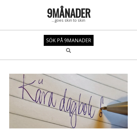
Skip
9MÅNADER
to
content
...goes skin to skin
SÖK PÅ 9MANADER
Search
Primary
Navigation
Menu