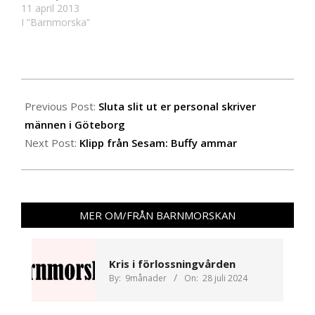
Stockholm. Idén kom i
11 april 2013
och med
I ”Barnmorska”
barnmorskornas kamp
för en trygg och säker
förlossningsvård. Hon
har tidigare bland annat
2013-
gjort TV-serien
03-
Previous Post:
Sluta slit ut er personal skriver
Barnmorskorna (2008)
och
19
männen i Göteborg
dokumentärprojektet
Next Post:
Klipp från Sesam: Buffy ammar
Född 2010 (2012). Filmen
kommer att göras
tillsammans…
MER OM/FRÅN BARNMORSKAN
Kris i förlossningvården
By:
9månader
On:
28 juli 2024