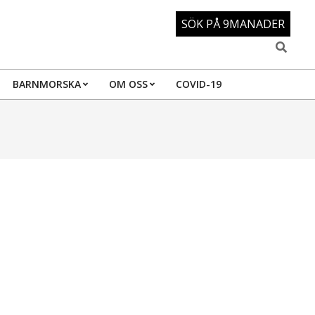
SÖK PÅ 9MANADER
Search
BARNMORSKA
OM OSS
COVID-19