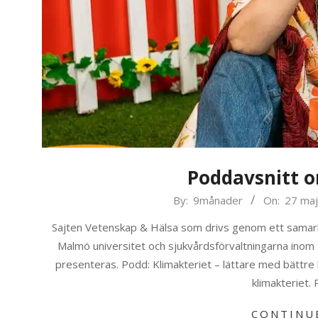
Poddavsnitt o
2023-
By:
9månader
On:
27 ma
05-
Sajten Vetenskap & Hälsa som drivs genom ett samarbe
27
Malmö universitet och sjukvårdsförvaltningarna inom
presenteras. Podd: Klimakteriet – lättare med bättre
klimakteriet.
CONTINU