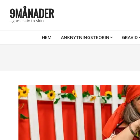
Skip
9MÅNADER
to
content
...goes skin to skin
HEM
ANKNYTNINGSTEORIN
GRAVID