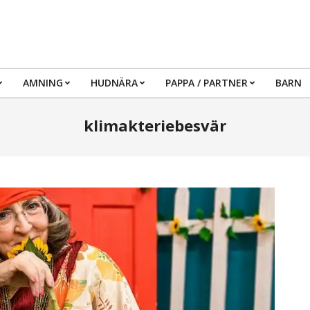
AMNING
HUDNÄRA
PAPPA / PARTNER
BARN
Primary
Navigation
klimakteriebesvär
Menu