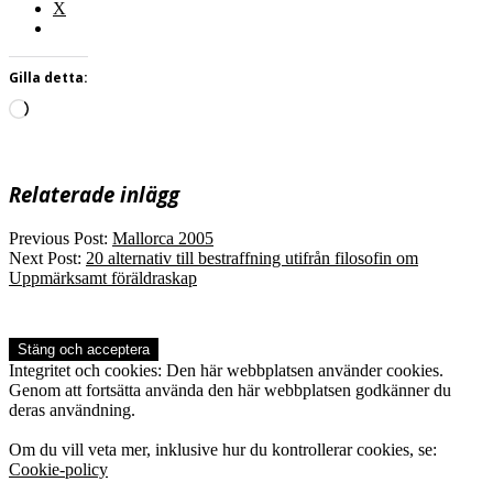
X
Gilla detta:
Laddar
in
…
Relaterade inlägg
2005-
Previous Post:
Mallorca 2005
07-
Next Post:
20 alternativ till bestraffning utifrån filosofin om
03
Uppmärksamt föräldraskap
Integritet och cookies: Den här webbplatsen använder cookies.
Genom att fortsätta använda den här webbplatsen godkänner du
deras användning.
Om du vill veta mer, inklusive hur du kontrollerar cookies, se:
Cookie-policy