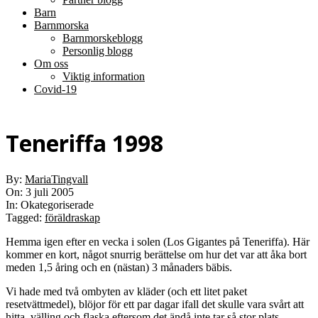
Barn
Barnmorska
Barnmorskeblogg
Personlig blogg
Om oss
Viktig information
Covid-19
Teneriffa 1998
By:
MariaTingvall
On:
3 juli 2005
In:
Okategoriserade
Tagged:
föräldraskap
Hemma igen efter en vecka i solen (Los Gigantes på Teneriffa). Här
kommer en kort, något snurrig berättelse om hur det var att åka bort
meden 1,5 åring och en (nästan) 3 månaders bäbis.
Vi hade med två ombyten av kläder (och ett litet paket
resetvättmedel), blöjor för ett par dagar ifall det skulle vara svårt att
hitta, välling och flaska eftersom det ändå inte tar så stor plats.