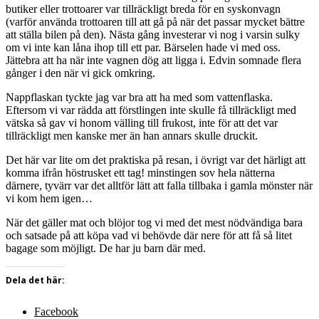
butiker eller trottoarer var tillräckligt breda för en syskonvagn
(varför använda trottoaren till att gå på när det passar mycket bättre
att ställa bilen på den). Nästa gång investerar vi nog i varsin sulky
om vi inte kan låna ihop till ett par. Bärselen hade vi med oss.
Jättebra att ha när inte vagnen dög att ligga i. Edvin somnade flera
gånger i den när vi gick omkring.
Nappflaskan tyckte jag var bra att ha med som vattenflaska.
Eftersom vi var rädda att förstlingen inte skulle få tillräckligt med
vätska så gav vi honom välling till frukost, inte för att det var
tillräckligt men kanske mer än han annars skulle druckit.
Det här var lite om det praktiska på resan, i övrigt var det härligt att
komma ifrån höstrusket ett tag! minstingen sov hela nätterna
därnere, tyvärr var det alltför lätt att falla tillbaka i gamla mönster när
vi kom hem igen…
När det gäller mat och blöjor tog vi med det mest nödvändiga bara
och satsade på att köpa vad vi behövde där nere för att få så litet
bagage som möjligt. De har ju barn där med.
Dela det här:
Facebook