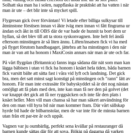
Solhatt ska man ha i solen, nappflaska är praktiskt att ha vatten i när
man är ute – det blir inte så mycket spill.
Flygresan gick över förväntan! Vi letade efter billiga sulkysar till
åtminstone förstisen innan vi åkte iväg men innan vi fått fingrarna ur
ändan och åkt in till OBS där de var hade de hunnit ta bort dem ur
hyllan, så det blev till att ta stora syskonvagnen. Inte helt fel ändå
eftersom minstingen är så liten ännu. Liften/insatsen fick vi ha med
på flyget förutom handbagaget, jättebra att ha minstingen i den när
man är van att ha honom i MaxiCosin annars när man är ute och far.
På vårt flygplan (Britannica) fanns inga sådana där nät som man kan
lägga bäbisen i utan vi fick ha honom i knäet hela tiden, båda barnen
fick varsitt bälte att sätta fast i våra vid lyft och landning. Det gick
bra, men det satt minst sagt konstigt på minstingen och "rann" lätt av
honom. Får man inte extrasäte för babyskyddet så är det nog nästan
omöjligt att få plats med den, inte kan man få ner den på golvet (det
var knappt det gick att få ner ryggsäcken och inte får den plats i
knäet heller. Men vill man chansa så har man säkert användning för
den om man vill hyra bil när man kommer fram. Där vårt sällskap
hyrde bil hade de bilbarnstolar, men de var inte för de minsta barnen
utan från ett par-tre år och uppåt.
Vagnen var ju oumbärlig, perfekt sena kvällar på restauranger då
barnen kunde sättas där för att sova. Bökig på dagarna då varken