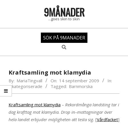
Skip
9MÅNADER
to
content
...goes skin to skin
SÖK PÅ 9MANADER
Search
Primary
Navigation
Kraftsamling mot klamydia
Menu
By:
MariaTingvall
On:
14 september 2009
In:
Okategoriserade
Tagged:
Barnmorska
Kraftsamling mot klamydia
–
Rekordmånga landsting tar i
dag krafttag mot klamydia. Drop in–mottagningar över
hela landet erbjuder möjligheten att testa sig.
[
Vårdfacket
]