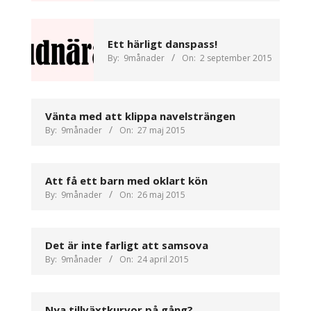
Ett härligt danspass!
By:
9månader
On:
2 september 2015
Vänta med att klippa navelsträngen
By:
9månader
On:
27 maj 2015
Att få ett barn med oklart kön
By:
9månader
On:
26 maj 2015
Det är inte farligt att samsova
By:
9månader
On:
24 april 2015
Nya tillväxtkurvor på gång?