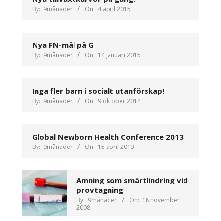
By:
9månader
On:
4 april 2015
Nya FN-mål på G
By:
9månader
On:
14 januari 2015
Inga fler barn i socialt utanförskap!
By:
9månader
On:
9 oktober 2014
Global Newborn Health Conference 2013
By:
9månader
On:
15 april 2013
Amning som smärtlindring vid
provtagning
By:
9månader
On:
18 november
2008