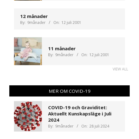
12 månader
By:
9månader
On:
12 juli 2001
11 månader
By:
9månader
On:
12 juli 2001
VIEW ALL
MER OM COVID-19
COVID-19 och Graviditet:
Aktuellt Kunskapsläge i Juli
2024
By:
9månader
On:
28 juli 2024