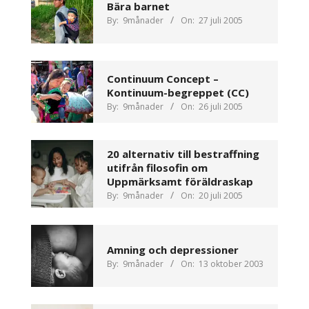
Bära barnet
By:
9månader
On:
27 juli 2005
Continuum Concept –
Kontinuum-begreppet (CC)
By:
9månader
On:
26 juli 2005
20 alternativ till bestraffning
utifrån filosofin om
Uppmärksamt föräldraskap
By:
9månader
On:
20 juli 2005
Amning och depressioner
By:
9månader
On:
13 oktober 2003