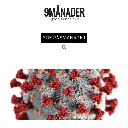
Skip
9MÅNADER
to
content
...goes skin to skin
SÖK PÅ 9MANADER
Search
Primary
Navigation
Menu