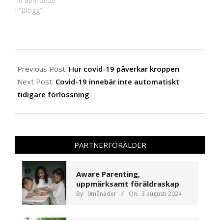
10 april 2020
I ”Blogg”
2020-
08-
Previous Post:
Hur covid-19 påverkar kroppen
23
Next Post:
Covid-19 innebär inte automatiskt
tidigare förlossning
PARTNERFÖRÄLDER
Aware Parenting,
uppmärksamt föräldraskap
By:
9månader
On:
3 augusti 2024