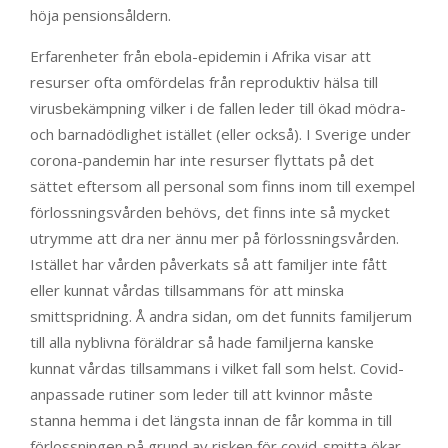
höja pensionsåldern.
Erfarenheter från ebola-epidemin i Afrika visar att
resurser ofta omfördelas från reproduktiv hälsa till
virusbekämpning vilker i de fallen leder till ökad mödra-
och barnadödlighet istället (eller också). I Sverige under
corona-pandemin har inte resurser flyttats på det
sättet eftersom all personal som finns inom till exempel
förlossningsvården behövs, det finns inte så mycket
utrymme att dra ner ännu mer på förlossningsvården.
Istället har vården påverkats så att familjer inte fått
eller kunnat vårdas tillsammans för att minska
smittspridning. Å andra sidan, om det funnits familjerum
till alla nyblivna föräldrar så hade familjerna kanske
kunnat vårdas tillsammans i vilket fall som helst. Covid-
anpassade rutiner som leder till att kvinnor måste
stanna hemma i det längsta innan de får komma in till
förlossningen på grund av risken för covid-smitta ökar