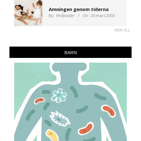
Amningen genom tiderna
By:
9månader
On:
20 mars 2003
VIEW ALL
BARN