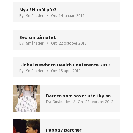
Nya FN-mål på G
By:
9månader
On:
14 januari 2015
Sexism på nätet
By:
9månader
On:
22 oktober 2013
Global Newborn Health Conference 2013
By:
9månader
On:
15 april 2013
Barnen som sover ute i kylan
By:
9månader
On:
23 februari 2013
Pappa / partner