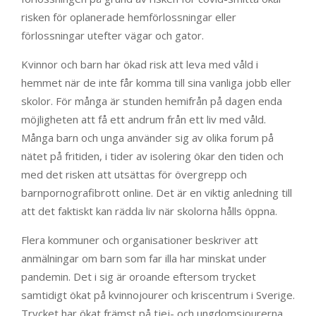
risken för oplanerade hemförlossningar eller
förlossningar utefter vägar och gator.
Kvinnor och barn har ökad risk att leva med våld i
hemmet när de inte får komma till sina vanliga jobb eller
skolor. För många är stunden hemifrån på dagen enda
möjligheten att få ett andrum från ett liv med våld.
Många barn och unga använder sig av olika forum på
nätet på fritiden, i tider av isolering ökar den tiden och
med det risken att utsättas för övergrepp och
barnpornografibrott online. Det är en viktig anledning till
att det faktiskt kan rädda liv när skolorna hålls öppna.
Flera kommuner och organisationer beskriver att
anmälningar om barn som far illa har minskat under
pandemin. Det i sig är oroande eftersom trycket
samtidigt ökat på kvinnojourer och kriscentrum i Sverige.
Trycket har ökat främst på tjej- och ungdomsjourerna,