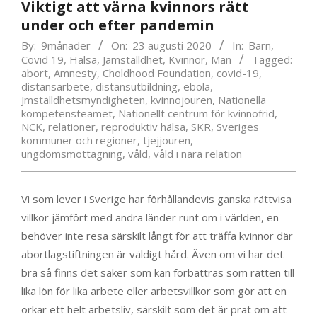
Viktigt att värna kvinnors rätt
under och efter pandemin
By:
9månader
On:
23 augusti 2020
In:
Barn
,
Covid 19
,
Hälsa
,
Jämställdhet
,
Kvinnor
,
Män
Tagged:
abort
,
Amnesty
,
Choldhood Foundation
,
covid-19
,
distansarbete
,
distansutbildning
,
ebola
,
Jmställdhetsmyndigheten
,
kvinnojouren
,
Nationella
kompetensteamet
,
Nationellt centrum för kvinnofrid
,
NCK
,
relationer
,
reproduktiv hälsa
,
SKR
,
Sveriges
kommuner och regioner
,
tjejjouren
,
ungdomsmottagning
,
våld
,
våld i nära relation
Vi som lever i Sverige har förhållandevis ganska rättvisa
villkor jämfört med andra länder runt om i världen, en
behöver inte resa särskilt långt för att träffa kvinnor där
abortlagstiftningen är väldigt hård. Även om vi har det
bra så finns det saker som kan förbättras som rätten till
lika lön för lika arbete eller arbetsvillkor som gör att en
orkar ett helt arbetsliv, särskilt som det är prat om att